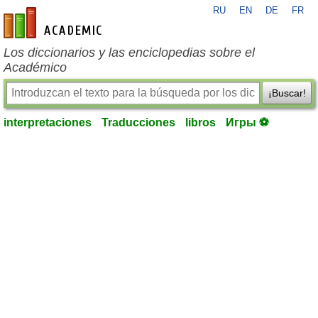
RU
EN
DE
FR
es-academic.com
Los diccionarios y las enciclopedias sobre el
Académico
¡Buscar!
interpretaciones
Traducciones
libros
Игры ⚽